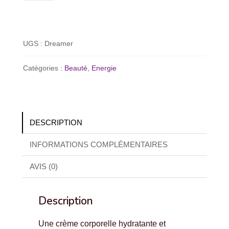
The
Dreamer
-
UGS :
Dreamer
Crème
pour
Catégories :
Beauté
,
Energie
le
corps
DESCRIPTION
INFORMATIONS COMPLÉMENTAIRES
AVIS (0)
Description
Une crème corporelle hydratante et