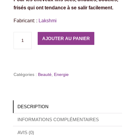
frisés qui ont tendance à se salir facilement.
Fabricant: :
Lakshmi
quantité
AJOUTER AU PANIER
de
Shampoing
Vata
au
Catégories :
Beauté
,
Energie
Jasmin
DESCRIPTION
INFORMATIONS COMPLÉMENTAIRES
AVIS (0)