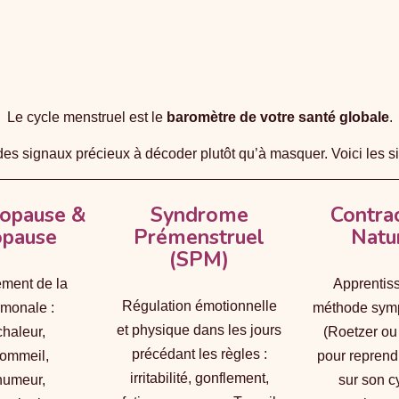
Le cycle menstruel est le
baromètre de votre santé globale
.
 des signaux précieux à décoder plutôt qu’à masquer. Voici les 
opause &
Syndrome
Contra
pause
Prémenstruel
Natu
(SPM)
ment de la
Apprentis
Régulation émotionnelle
rmonale :
méthode sym
et physique dans les jours
chaleur,
(Roetzer ou
précédant les règles :
sommeil,
pour reprend
irritabilité, gonflement,
’humeur,
sur son c