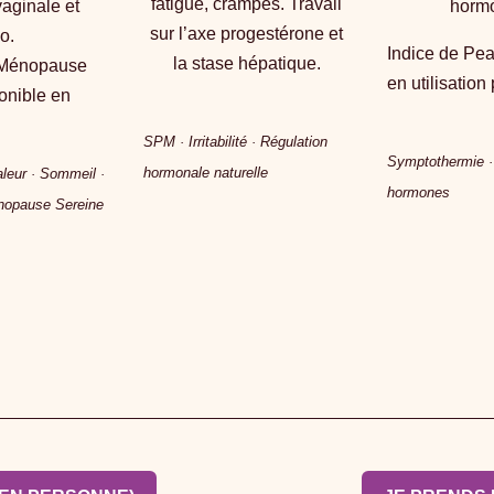
fatigue, crampes. Travail
aginale et
horm
sur l’axe progestérone et
do.
Indice de Pea
la stase hépatique.
Ménopause
en utilisation 
onible en
SPM · Irritabilité · Régulation
Symptothermie 
hormonale naturelle
leur · Sommeil ·
hormones
opause Sereine