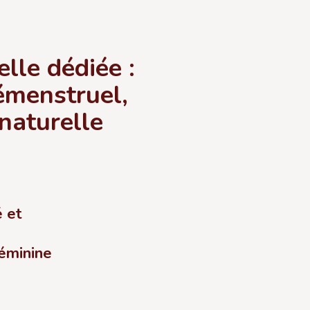
elle
dédiée :
émenstruel,
naturelle
é et
éminine