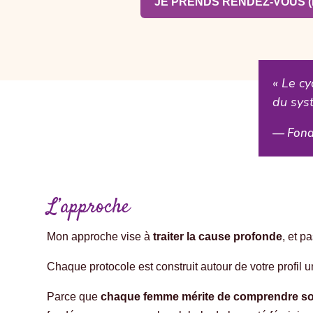
JE PRENDS RENDEZ-VOUS 
« Le cy
du sys
— Fond
L’approche
Mon approche vise à
traiter la cause profonde
, et p
Chaque protocole est construit autour de votre profil u
Parce que
chaque femme mérite de comprendre s