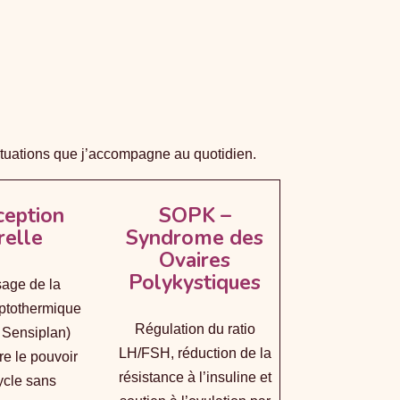
situations que j’accompagne au quotidien.
ception
SOPK –
relle
Syndrome des
Ovaires
Polykystiques
sage de la
ptothermique
Régulation du ratio
 Sensiplan)
LH/FSH, réduction de la
re le pouvoir
résistance à l’insuline et
ycle sans