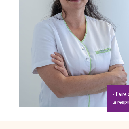
« Faire
la respi