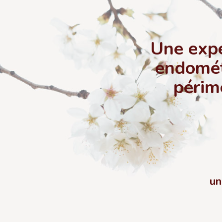
Une expe
endomét
périm
un