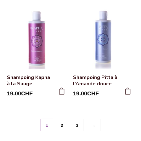
232.00CHF.
est :
157.00CHF.
208.00CHF.
Shampoing Kapha
Shampoing Pitta à
à la Sauge
l’Amande douce
19.00
CHF
19.00
CHF
1
2
3
→