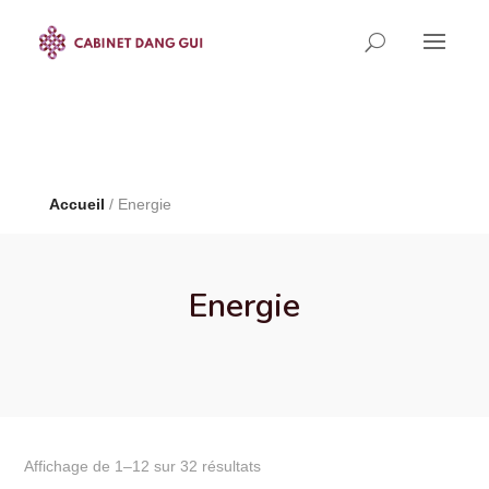
Limited Time!
40% Off
Smart Watches and Free
Shipping
Shop now
Accueil
/ Energie
Energie
Affichage de 1–12 sur 32 résultats