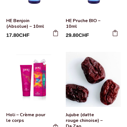
HE Benjoin
HE Pruche BIO –
(Absolue) – 10ml
10ml
17.80
CHF
29.80
CHF
Holi – Crème pour
Jujube (datte
le corps
rouge chinoise) –
Da Zao