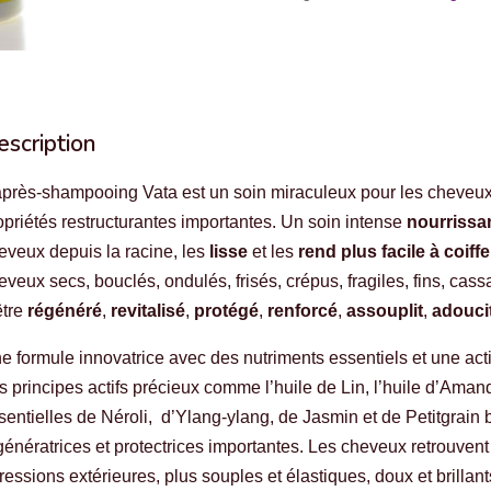
la
Bergamote
escription
après-shampooing Vata est un soin miraculeux pour les cheveux 
opriétés restructurantes importantes. Un soin intense
nourrissa
eveux depuis la racine, les
lisse
et les
rend plus facile à coiffe
eveux secs, bouclés, ondulés, frisés, crépus, fragiles, fins, cas
être
régénéré
,
revitalisé
,
protégé
,
renforcé
,
assouplit
,
adouci
e formule innovatrice avec des nutriments essentiels et une acti
s principes actifs précieux comme l’huile de Lin, l’huile d’Aman
sentielles de Néroli, d’Ylang-ylang, de Jasmin et de Petitgrain
génératrices et protectrices importantes. Les cheveux retrouvent 
ressions extérieures, plus souples et élastiques, doux et brillant