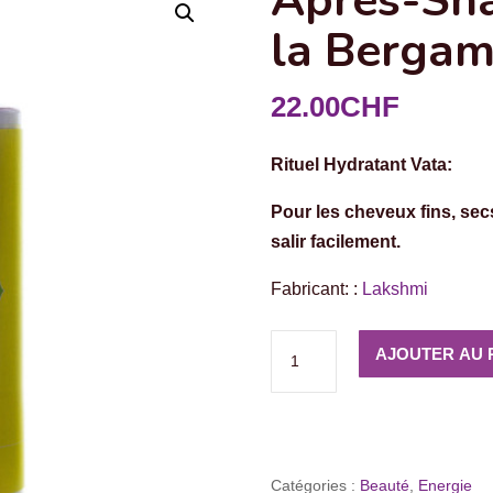
Après-Sh
la Bergam
22.00
CHF
Rituel Hydratant Vata:
Pour les cheveux fins, sec
salir facilement.
Fabricant: :
Lakshmi
quantité
AJOUTER AU 
de
Après-
Shampoing
Vata
Catégories :
Beauté
,
Energie
à