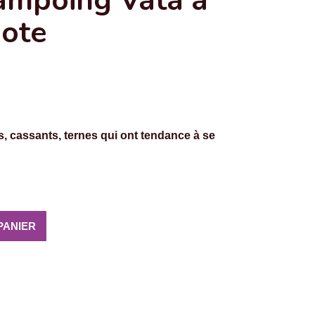
ampoing Vata à
ote
s, cassants, ternes qui ont tendance à se
PANIER