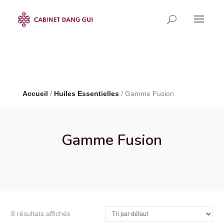
Limited Time!
40% Off
Smart Watches and Free
Shipping
Shop now
Accueil
/
Huiles Essentielles
/ Gamme Fusion
Gamme Fusion
8 résultats affichés