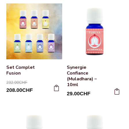
Set Complet
Synergie
Fusion
Confiance
(Muladhara) –
Le
232.00
CHF
10ml
prix
Le
208.00
CHF
29.00
CHF
initial
prix
était :
actuel
232.00CHF.
est :
208.00CHF.