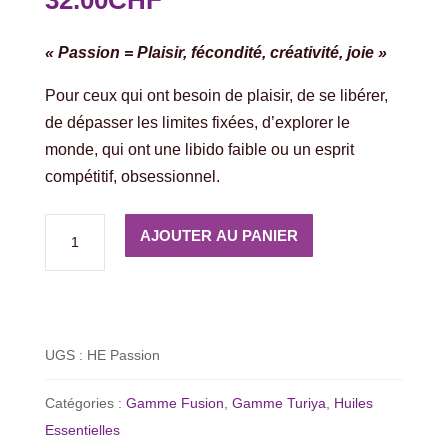
32.00
CHF
« Passion = Plaisir, fécondité, créativité, joie »
Pour ceux qui ont besoin de plaisir, de se libérer,
de dépasser les limites fixées, d’explorer le
monde, qui ont une libido faible ou un esprit
compétitif, obsessionnel.
quantité
AJOUTER AU PANIER
de
Synergie
Passion
(Svadhistana)
UGS :
HE Passion
-
10ml
Catégories :
Gamme Fusion
,
Gamme Turiya
,
Huiles
Essentielles