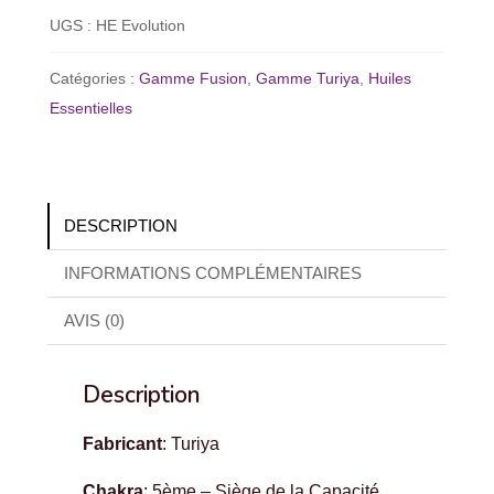
(Vishuddhi)
UGS :
HE Evolution
-
10ml
Catégories :
Gamme Fusion
,
Gamme Turiya
,
Huiles
Essentielles
DESCRIPTION
INFORMATIONS COMPLÉMENTAIRES
AVIS (0)
Description
Fabricant
: Turiya
Chakra
: 5ème – Siège de la Capacité