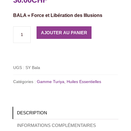
36.00
CHF
BALA = Force et Libération des Illusions
quantité
AJOUTER AU PANIER
de
Synergie
Bala
(Force
UGS :
SY Bala
et
Rayonnement)
Catégories :
Gamme Turiya
,
Huiles Essentielles
DESCRIPTION
INFORMATIONS COMPLÉMENTAIRES