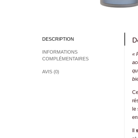
D
DESCRIPTION
INFORMATIONS
« 
COMPLÉMENTAIRES
ac
qu
AVIS (0)
bi
Ce
ré
le
en
Il