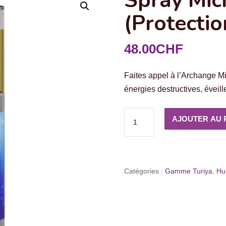
Spray Mic
(Protectio
48.00
CHF
Faites appel à l’Archange Mi
énergies destructives, éveille
quantité
AJOUTER AU 
de
Spray
Michael
(Protection)
Catégories :
Gamme Turiya
,
Hui