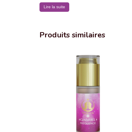
prix
prix
Lire la suite
initial
actuel
était :
est :
192.00CHF.
172.00CHF.
Produits similaires