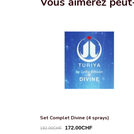
Vous aimerez peut
Set Complet Divine (4 sprays)
Le
Le
172.00
CHF
192.00
CHF