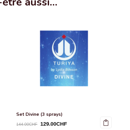
-être aussi…
Set Divine (3 sprays)
Le
Le
129.00
CHF
144.00
CHF