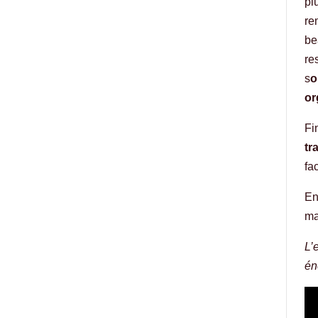
pl
re
be
re
s
o
or
Fi
tr
fa
En
ma
L’
én