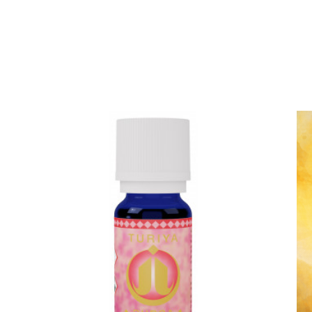
prix
prix
initial
actuel
était :
est :
144.00CHF.
129.00CHF.