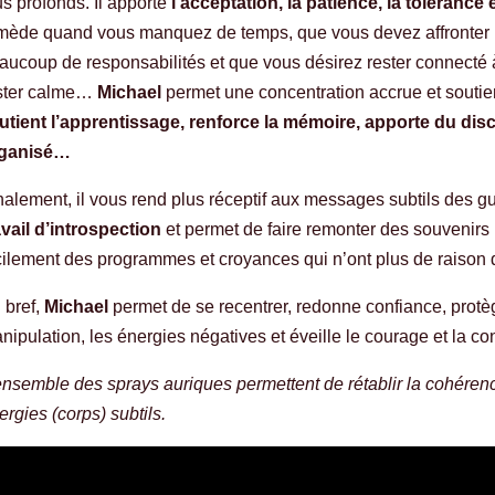
us profonds. Il apporte
l’acceptation, la patience, la tolérance et 
mède quand vous manquez de temps, que vous devez affronter p
aucoup de responsabilités et que vous désirez rester connecté à v
ster calme…
Michael
permet une concentration accrue et soutient
utient l’apprentissage, renforce la mémoire, apporte du di
ganisé…
nalement, il vous rend plus réceptif aux messages subtils des gui
avail d’introspection
et permet de faire remonter des souvenirs l
cilement des programmes et croyances qui n’ont plus de raison d
 bref,
Michael
permet de se recentrer, redonne confiance, protèg
nipulation, les énergies négatives et éveille le courage et la c
ensemble des sprays auriques permettent de rétablir la cohérence,
ergies (corps) subtils.