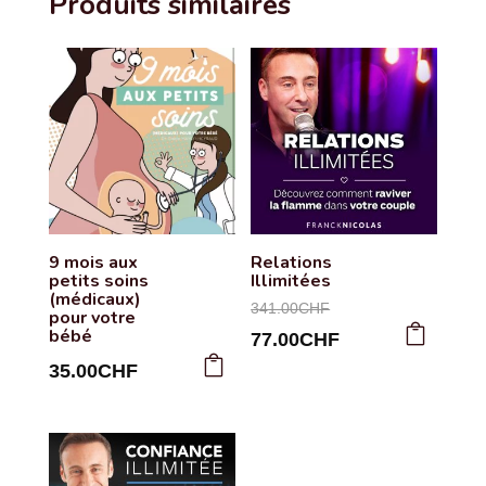
Produits similaires
9 mois aux
Relations
petits soins
Illimitées
(médicaux)
Le
341.00
CHF
pour votre
bébé
prix
Le
77.00
CHF
35.00
CHF
initial
prix
était :
actuel
341.00CHF.
est :
77.00CHF.