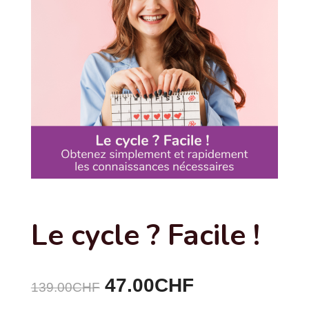
Le cycle ? Facile !
Le
47.00
CHF
Le
139.00
CHF