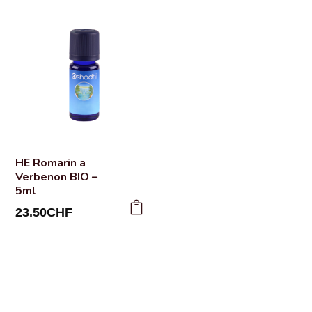
HE Romarin a
Verbenon BIO –
5ml
23.50
CHF