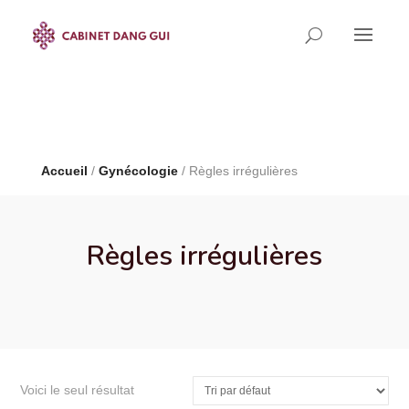
Limited Time!
40% Off
Smart Watches and Free
Shipping
Shop now
Accueil
/
Gynécologie
/ Règles irrégulières
Règles irrégulières
Voici le seul résultat