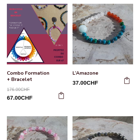
Combo Formation
L’Amazone
+ Bracelet
37.00
CHF
Le
176.00
CHF
prix
Le
67.00
CHF
initial
prix
était :
actuel
176.00CHF.
est :
67.00CHF.