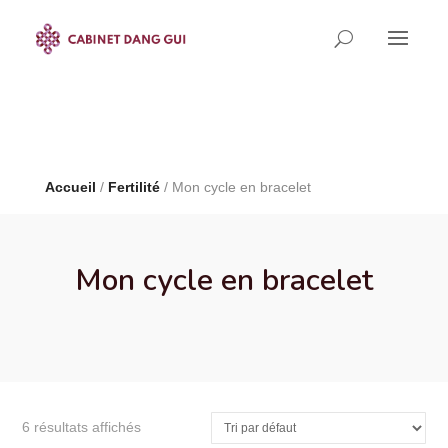
Limited Time!
40% Off
Smart Watches and Free
Shipping
Shop now
Accueil
/
Fertilité
/ Mon cycle en bracelet
Mon cycle en bracelet
6 résultats affichés