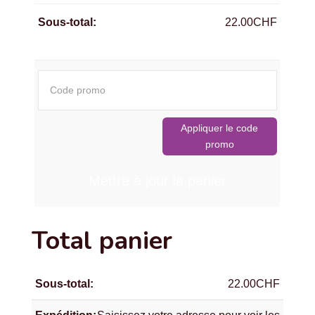
et
22.00
CHF
Fiable
-
Le
Code
Manuel
promo :
Appliquer le code
promo
Mettre à jour le panier
Total panier
22.00
CHF