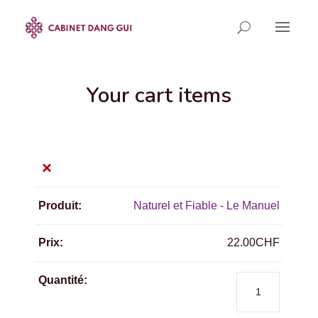
Your cart items
×
Naturel et Fiable - Le Manuel
22.00
CHF
quantité
de
Naturel